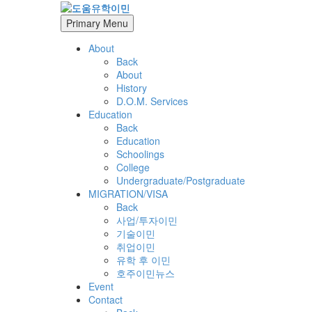
Primary Menu
About
Back
About
History
D.O.M. Services
Education
Back
Education
Schoolings
College
Undergraduate/Postgraduate
MIGRATION/VISA
Back
사업/투자이민
기술이민
취업이민
유학 후 이민
호주이민뉴스
Event
Contact