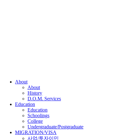
About
About
History
D.O.M. Services
Education
Education
Schoolings
College
Undergraduate/Postgraduate
MIGRATION/VISA
사업/투자이민