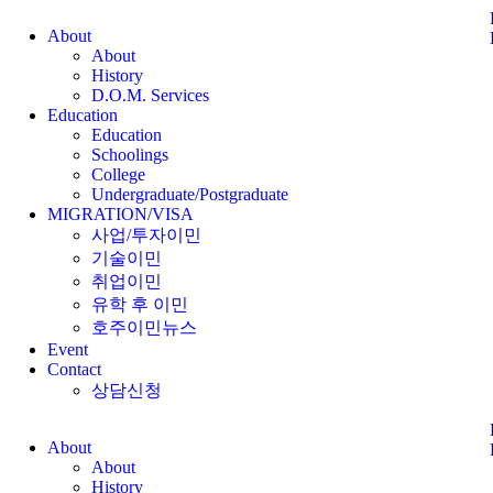
About
About
History
D.O.M. Services
Education
Education
Schoolings
College
Undergraduate/Postgraduate
MIGRATION/VISA
사업/투자이민
기술이민
취업이민
유학 후 이민
호주이민뉴스
Event
Contact
상담신청
About
About
History