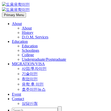
Primary Menu
About
About
History
D.O.M. Services
Education
Education
Schoolings
College
Undergraduate/Postgraduate
MIGRATION/VISA
사업/투자이민
기술이민
취업이민
유학 후 이민
호주이민뉴스
Event
Contact
상담신청