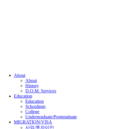
About
About
History
D.O.M. Services
Education
Education
Schoolings
College
Undergraduate/Postgraduate
MIGRATION/VISA
사업/투자이민