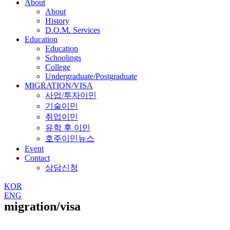
About
About
History
D.O.M. Services
Education
Education
Schoolings
College
Undergraduate/Postgraduate
MIGRATION/VISA
사업/투자이민
기술이민
취업이민
유학 후 이민
호주이민뉴스
Event
Contact
상담신청
KOR
ENG
migration/visa