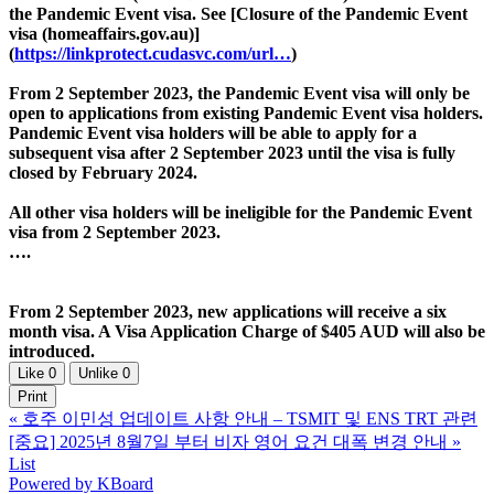
the Pandemic Event visa. See [Closure of the Pandemic Event
visa (homeaffairs.gov.au)]
(
https://linkprotect.cudasvc.com/url…
)
From 2 September 2023, the Pandemic Event visa will only be
open to applications from existing Pandemic Event visa holders.
Pandemic Event visa holders will be able to apply for a
subsequent visa after 2 September 2023 until the visa is fully
closed by February 2024.
All other visa holders will be ineligible for the Pandemic Event
visa from 2 September 2023.
….
From 2 September 2023, new applications will receive a six
month visa. A Visa Application Charge of $405 AUD will also be
introduced.
Like
0
Unlike
0
Print
«
호주 이민성 업데이트 사항 안내 – TSMIT 및 ENS TRT 관련
[중요] 2025년 8월7일 부터 비자 영어 요건 대폭 변경 안내
»
List
Powered by KBoard